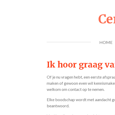
Ga
direct
Ce
naar
de
hoofdinhoud
HOME
Ik hoor graag va
Of je nu vragen hebt, een eerste afspra
maken of gewoon even wil kennismaken
welkom om contact op te nemen.
Elke boodschap wordt met aandacht g
beantwoord.