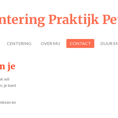
ntering Praktijk Pe
CENTERING
OVER MIJ
CONTACT
DUUR EN
n je
ak wil
; je bent
elezen en